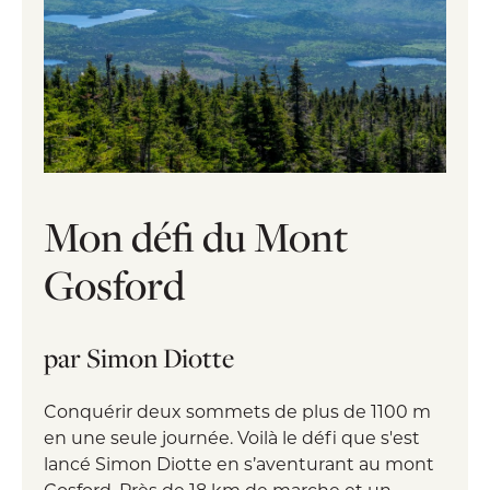
fréquentés
Pour des suggestions de sentiers moins
achalandés, c'est par ici!
Mon défi du Mont
Gosford
par Simon Diotte
Conquérir deux sommets de plus de 1100 m
Faire de la longue randonnée dans les
en une seule journée. Voilà le défi que s'est
Cantons
lancé Simon Diotte en s’aventurant au mont
Gosford. Près de 18 km de marche et un