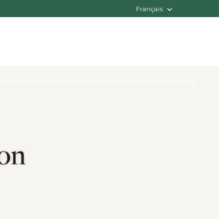
Français
ion