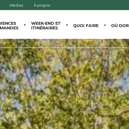
Médias
À propos
E CANTONS-DE-L'EST
RIENCES
WEEK-END ET
QUOI FAIRE
OÙ DOR
MANDES
ITINÉRAIRES