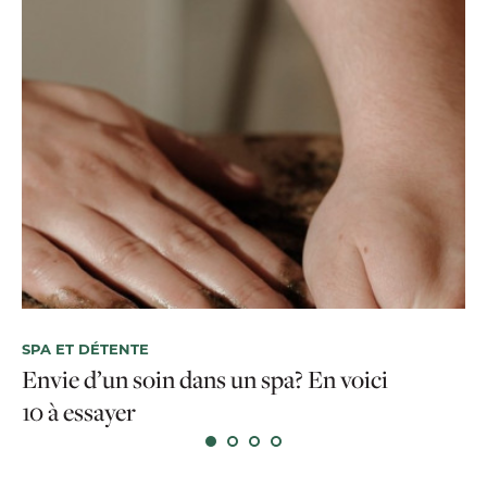
SPA ET DÉTENTE
SP
Envie d’un soin dans un spa? En voici
De
10 à essayer
re