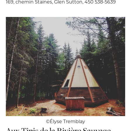
169, chemin Staines, Glen Sutton, 450 538-5639
©Élyse Tremblay
Aux Tipis de la Rivière Sauvage