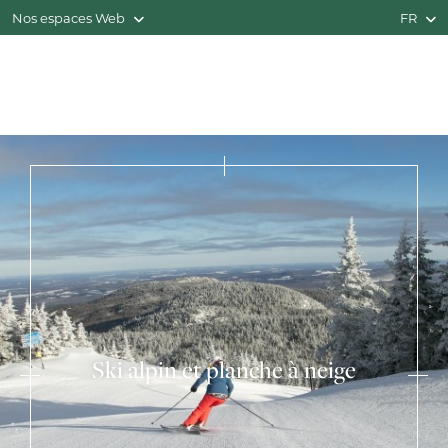
Nos espaces Web
FR
Ski alpin et planche à neige