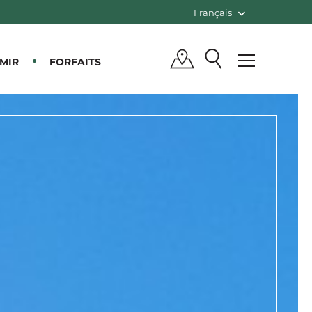
Français
MIR
FORFAITS