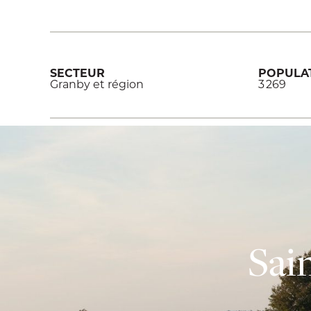
SECTEUR
POPULA
Granby et région
3 269
Sai