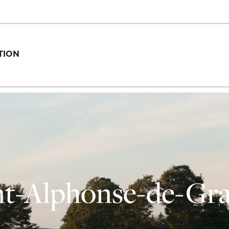
TION
nt-Alphonse-de-Gr