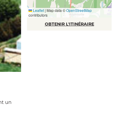
Leaflet
|
Map data ©
OpenStreetMap
contributors
OBTENIR L'ITINÉRAIRE
nt un