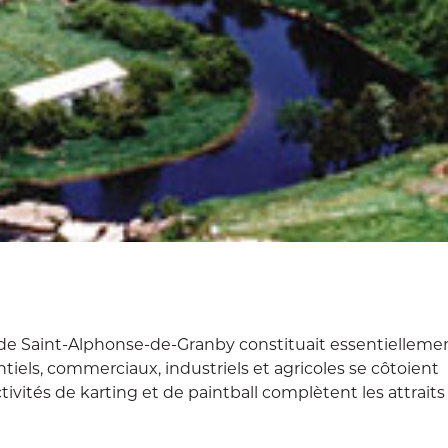
é de Saint-Alphonse-de-Granby constituait essentielleme
entiels, commerciaux, industriels et agricoles se côtoient
ivités de karting et de paintball complètent les attraits