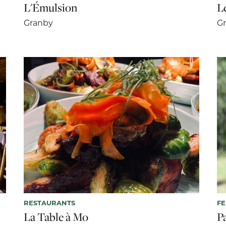
L'Émulsion
Le
Granby
G
RESTAURANTS
FE
La Table à Mo
P