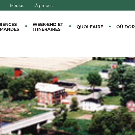
Médias
À propos
E CANTONS-DE-L'EST
RIENCES
WEEK-END ET
QUOI FAIRE
OÙ DOR
MANDES
ITINÉRAIRES