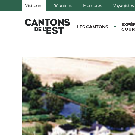
Visiteurs
Réunions
Membres
Voyagistes
QUÉBEC, CANADA | TOURISM
EXPÉ
LES CANTONS
GOUR