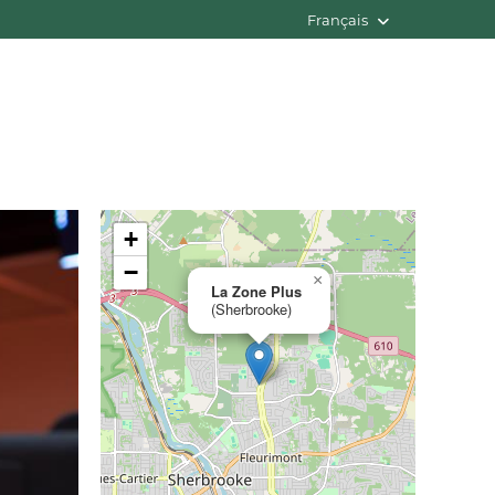
Français
+
−
×
La Zone Plus
(Sherbrooke)