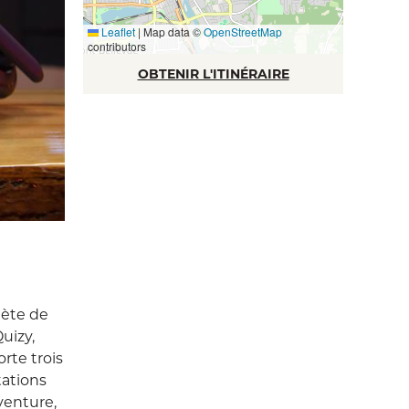
Leaflet
|
Map data ©
OpenStreetMap
contributors
OBTENIR L'ITINÉRAIRE
lète de
uizy,
rte trois
tations
venture,