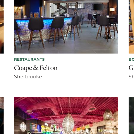
RESTAURANTS
BO
Coape & Felton
G
Sherbrooke
S