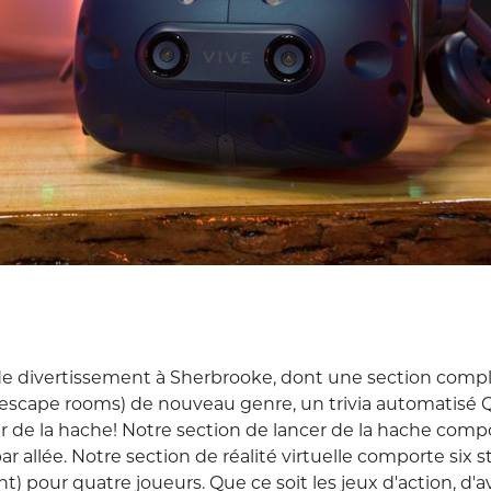
de divertissement à Sherbrooke, dont une section comp
on (escape rooms) de nouveau genre, un trivia automatisé Q
r de la hache! Notre section de lancer de la hache compo
par allée. Notre section de réalité virtuelle comporte six s
 pour quatre joueurs. Que ce soit les jeux d'action, d'a