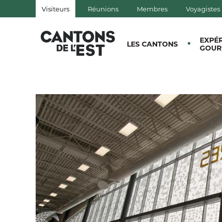
Visiteurs
Réunions
Membres
Voyagistes
QUÉBEC, CANADA | TOURISM
EXPÉ
LES CANTONS
GOUR