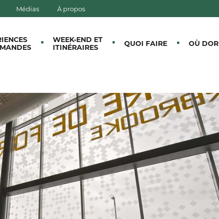
Médias
À propos
E CANTONS-DE-L'EST
RIENCES
WEEK-END ET
QUOI FAIRE
OÙ DOR
MANDES
ITINÉRAIRES