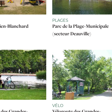
PLAGES
ien-Blanchard
Parc de la Plage-Municipale
(secteur Deauville)
VÉLO
 des Grandes-
Véloroute des Grandes-