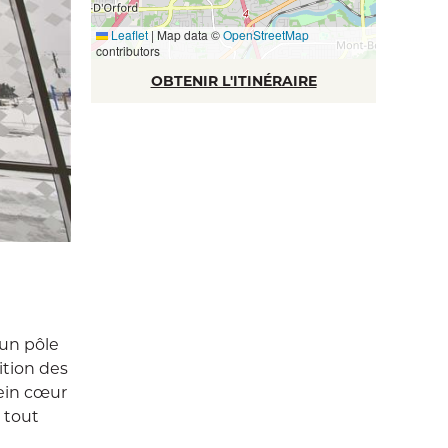
Leaflet
|
Map data ©
OpenStreetMap
contributors
OBTENIR L'ITINÉRAIRE
 un pôle
ition des
lein cœur
 tout