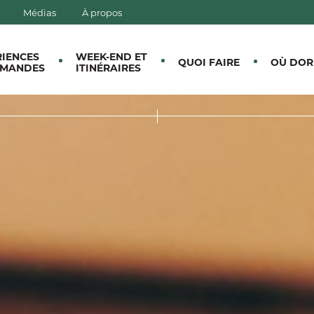
Médias
À propos
E CANTONS-DE-L'EST
RIENCES
WEEK-END ET
QUOI FAIRE
OÙ DOR
MANDES
ITINÉRAIRES