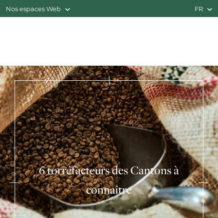
Nos espaces Web
FR
6 torréfacteurs des Cantons à
connaître