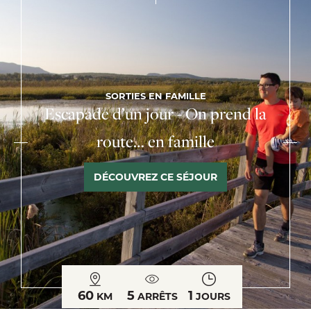
SORTIES EN FAMILLE
Escapade d’un jour - On prend la
route… en famille
DÉCOUVREZ CE SÉJOUR
60
5
1
KM
ARRÊTS
JOURS