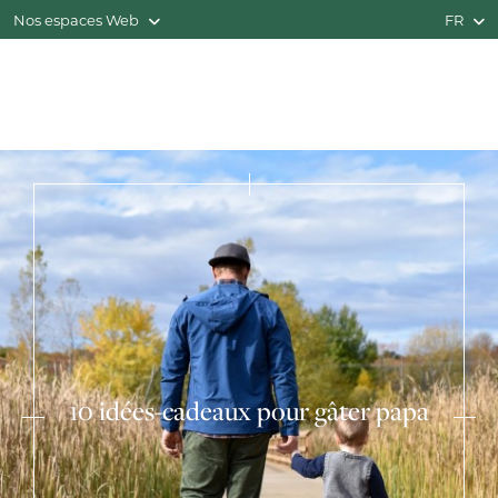
Nos espaces Web
FR
10 idées-cadeaux pour gâter papa