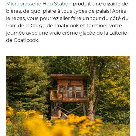
Microbrasserie Hop Station
produit une dizaine de
bières, de quoi plaire à tous types de palais! Après
le repas, vous pourrez aller faire un tour du côté du
Parc de la Gorge de Coaticook et terminer votre
journée avec une vraie crème glacée de la Laiterie
de Coaticook.