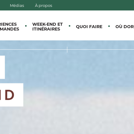
Médias
À propos
E CANTONS-DE-L'EST
RIENCES
WEEK-END ET
QUOI FAIRE
OÙ DOR
MANDES
ITINÉRAIRES