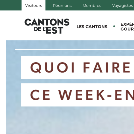
Visiteurs
Réunions
Membres
Voyagistes
QUÉBEC, CANADA | TOURISM
EXPÉ
LES CANTONS
GOUR