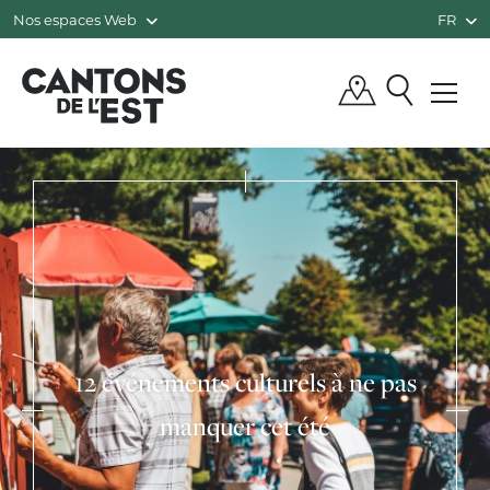
Nos espaces Web
FR
QUÉBEC, CANADA | TOURISME CANTO
12 événements culturels à ne pas
manquer cet été