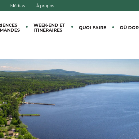
Médias
À propos
E CANTONS-DE-L'EST
RIENCES
WEEK-END ET
QUOI FAIRE
OÙ DOR
MANDES
ITINÉRAIRES