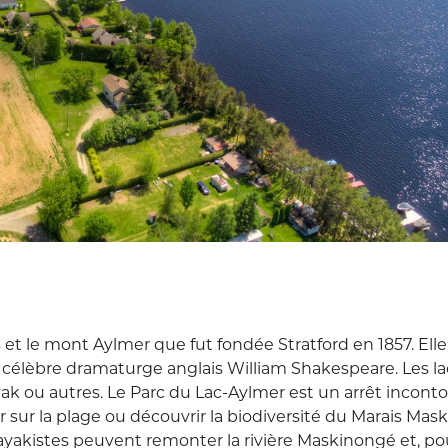
s et le mont Aylmer que fut fondée Stratford en 1857. Elle
célèbre dramaturge anglais William Shakespeare. Les la
kayak ou autres. Le Parc du Lac-Aylmer est un arrêt incont
 sur la plage ou découvrir la biodiversité du Marais Ma
kayakistes peuvent remonter la rivière Maskinongé et, po