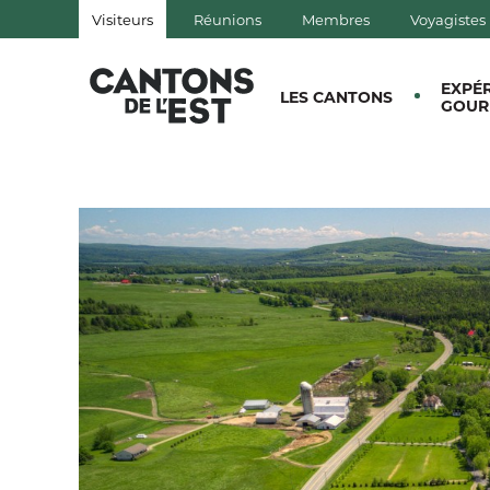
Visiteurs
Réunions
Membres
Voyagistes
QUÉBEC, CANADA | TOURISM
EXPÉ
LES CANTONS
GOUR