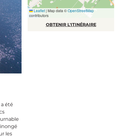
Leaflet
|
Map data ©
OpenStreetMap
contributors
OBTENIR L'ITINÉRAIRE
 a été
cs
ournable
skinongé
ur les