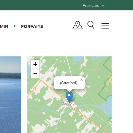
Français
MIR
FORFAITS
+
−
×
(Stratford)