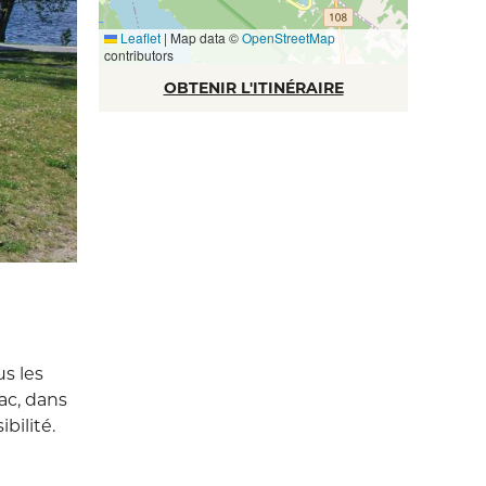
Leaflet
|
Map data ©
OpenStreetMap
contributors
OBTENIR L'ITINÉRAIRE
us les
ac, dans
bilité.