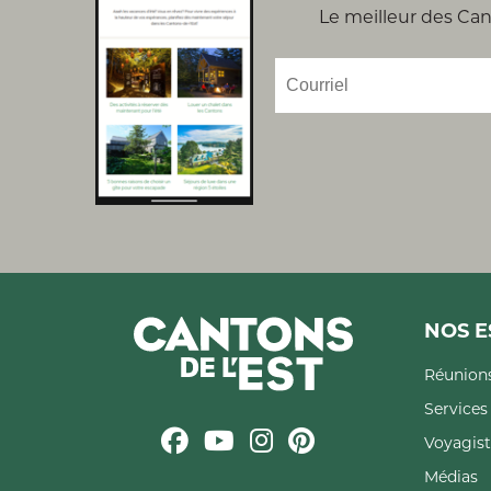
Le meilleur des Cant
NOS E
Réunions
Service
Voyagist
Médias