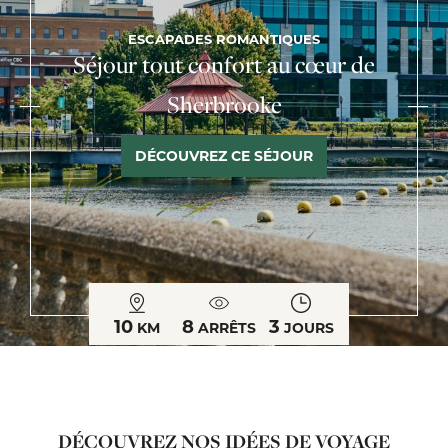
ESCAPADES ROMANTIQUES
Séjour tout confort au cœur de
Sherbrooke
DÉCOUVREZ CE SÉJOUR
10
8
3
KM
ARRÊTS
JOURS
DÉCOUVREZ NOS IDÉES DE VOYAGE