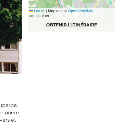
Leaflet
|
Map data ©
OpenStreetMap
contributors
OBTENIR L'ITINÉRAIRE
superbe,
e prière.
vers et