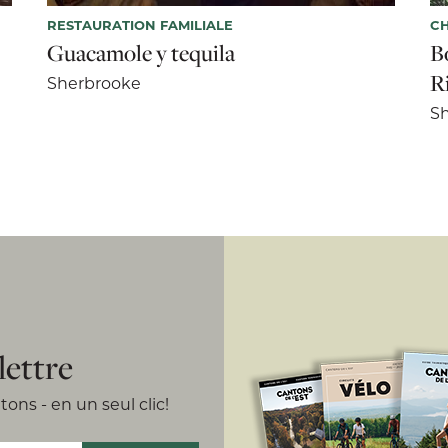
RESTAURATION FAMILIALE
CH
Guacamole y tequila
B
R
Sherbrooke
S
lettre
ons - en un seul clic!