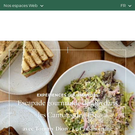
Nos espaces Web
FR
EXPÉRIENCES GOURMANDES
Escapade gourmande de 48h dans
les Cantons-de-l’Est
avec Tommy Dion - Le Cuisinomane