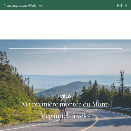
Nos espaces Web
FR
VÉLO
Ma première montée du Mont-
Mégantic... à vélo!