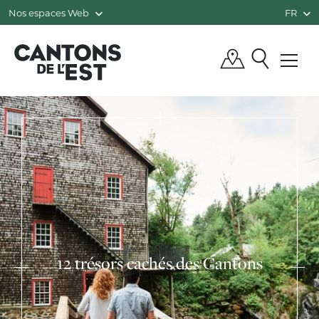
Nos espaces Web
FR
QUÉBEC, CANADA | TOURISME CANTO
12 trésors cachés des Cantons