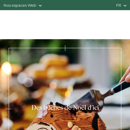
Nos espaces Web
FR
Des bûches de Noël d'ici