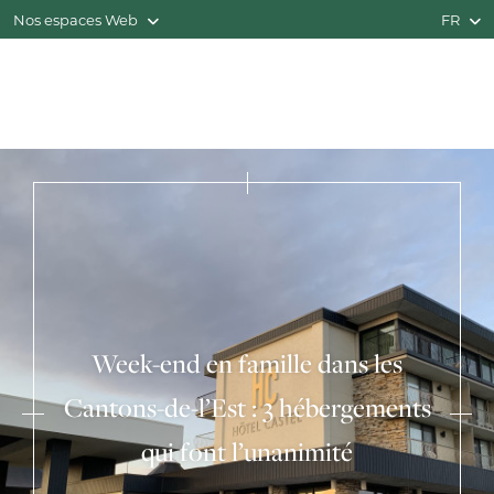
Nos espaces Web
FR
Week-end en famille dans les
Cantons-de-l’Est : 3 hébergements
qui font l’unanimité