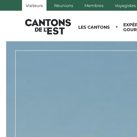
Visiteurs
Réunions
Membres
Voyagistes
QUÉBEC, CANADA | TOURISM
EXPÉ
LES CANTONS
GOUR