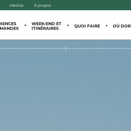
Médias
À propos
E CANTONS-DE-L'EST
RIENCES
WEEK-END ET
QUOI FAIRE
OÙ DOR
MANDES
ITINÉRAIRES