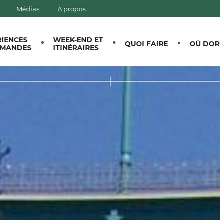
Médias
À propos
E CANTONS-DE-L'EST
RIENCES
WEEK-END ET
QUOI FAIRE
OÙ DOR
MANDES
ITINÉRAIRES