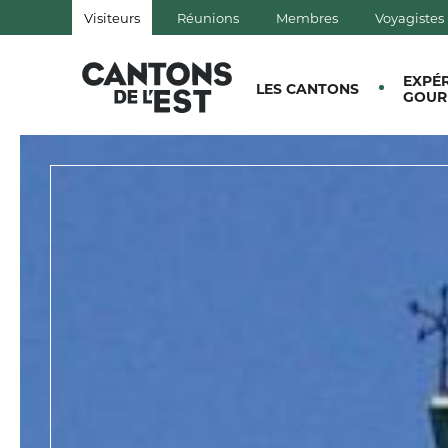
Visiteurs
Réunions
Membres
Voyagistes
QUÉBEC, CANADA | TOURISM
EXPÉ
LES CANTONS
GOUR