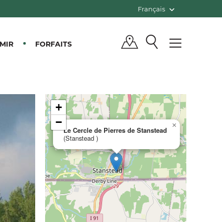
Français
MIR
FORFAITS
+
−
×
Le Cercle de Pierres de Stanstead
(Stanstead )