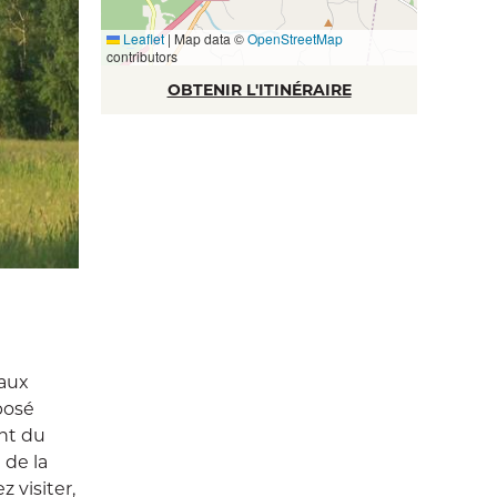
Leaflet
|
Map data ©
OpenStreetMap
contributors
OBTENIR L'ITINÉRAIRE
 aux
posé
nt du
 de la
z visiter,