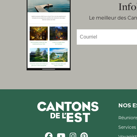
Info
Le meilleur des Cant
NOS E
Réunions
Service
Voyagist