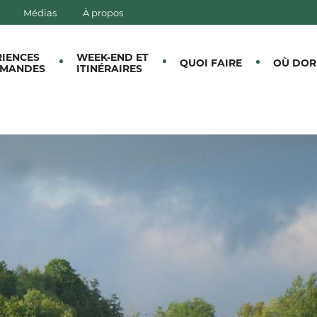
Médias
À propos
E CANTONS-DE-L'EST
RIENCES
WEEK-END ET
QUOI FAIRE
OÙ DOR
MANDES
ITINÉRAIRES