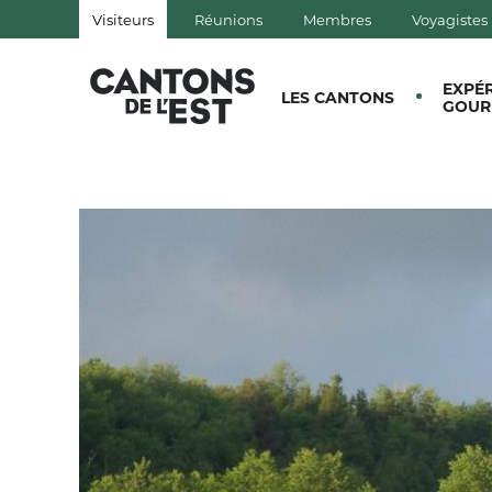
Visiteurs
Réunions
Membres
Voyagistes
QUÉBEC, CANADA | TOURISM
EXPÉ
LES CANTONS
GOUR