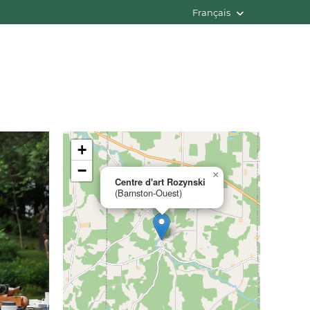
Français
+
−
×
Centre d'art Rozynski
(Barnston-Ouest)