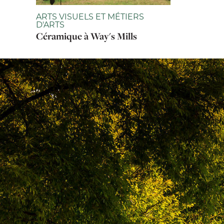
ARTS VISUELS ET MÉTIERS
D'ARTS
Céramique à Way's Mills