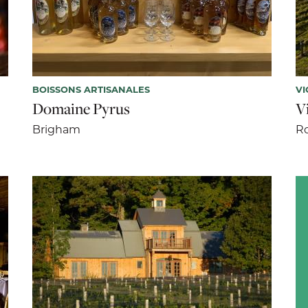
BOISSONS ARTISANALES
VI
Domaine Pyrus
V
Brigham
R