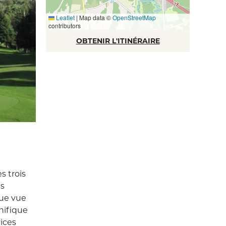
Leaflet
|
Map data ©
OpenStreetMap
contributors
OBTENIR L'ITINÉRAIRE
s trois
es
que vue
gnifique
ices