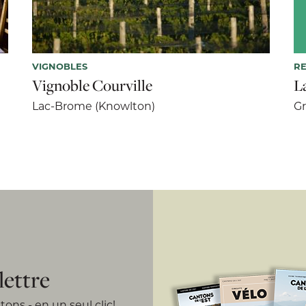
VIGNOBLES
R
Vignoble Courville
L
Lac-Brome (Knowlton)
G
lettre
ons - en un seul clic!