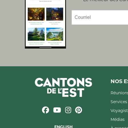
NOS E
Réunions
Service
Voyagist
Médias
ENGLISH