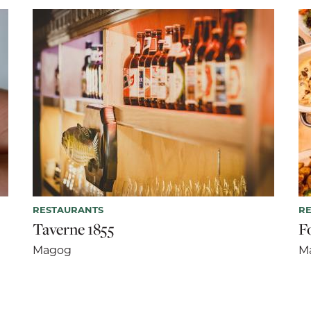
RESTAURANTS
R
Taverne 1855
F
Magog
M