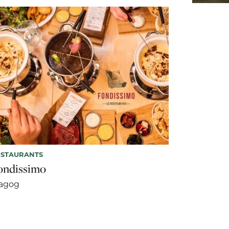
ESTAURANTS
ondissimo
agog