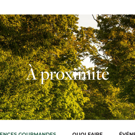
À proximité
IENCES GOURMANDES
QUOI FAIRE
ÉVÉN