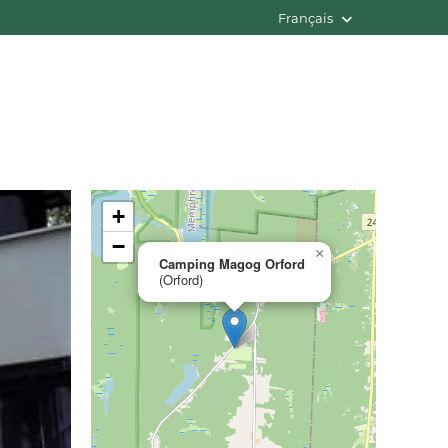
Français
+
−
×
Camping Magog Orford
(Orford)