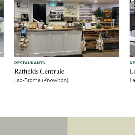
RESTAURANTS
R
Raffields Centrale
L
Lac-Brome (Knowlton)
La