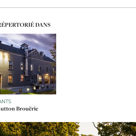
RÉPERTORIÉ DANS
ANTS
utton Brouërie