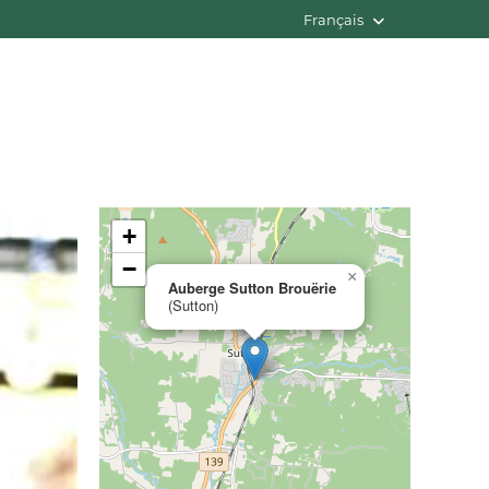
Français
+
−
×
Auberge Sutton Brouërie
(Sutton)