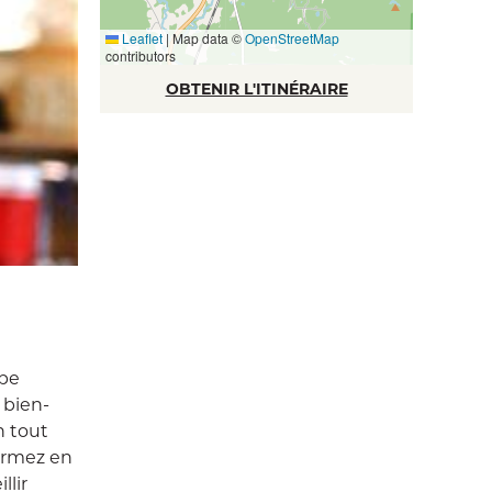
Leaflet
|
Map data ©
OpenStreetMap
contributors
OBTENIR L'ITINÉRAIRE
ype
 bien-
n tout
dormez en
llir