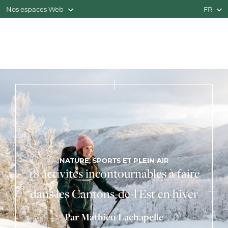
Nos espaces Web
FR
NATURE, SPORTS ET PLEIN AIR
18 activités incontournables à faire
dans les Cantons-de-l'Est en hiver
Par Mathieu Lachapelle