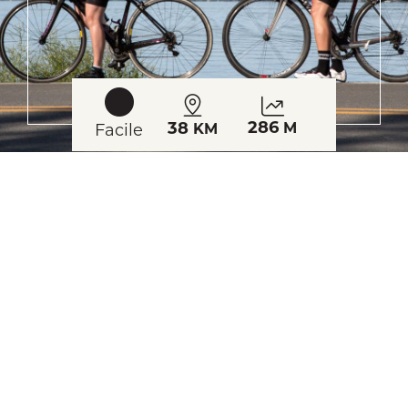
286
38
M
Facile
KM