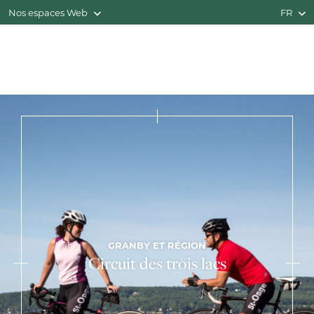
Nos espaces Web
FR
GRANBY ET RÉGION
Circuit des trois lacs