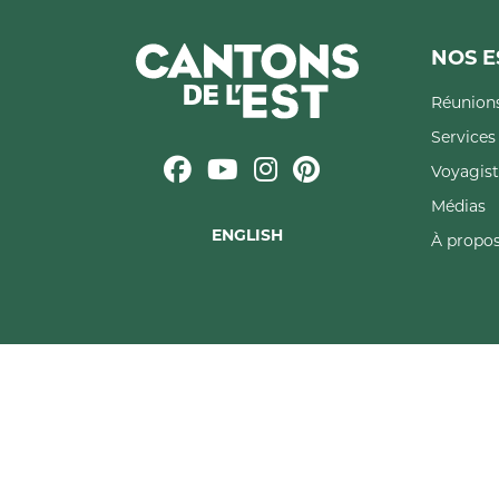
NOS E
Réunions
Service
Voyagist
Médias
ENGLISH
À propos