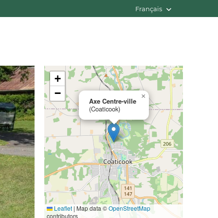
Français
+
−
×
Axe Centre-ville
(Coaticook)
Leaflet
|
Map data ©
OpenStreetMap
contributors