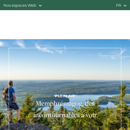
Nos espaces Web
FR
PLEIN AIR
Memphrémagog, des
incontournables à voir