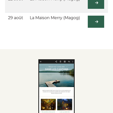
29 août
La Maison Merry (Magog)